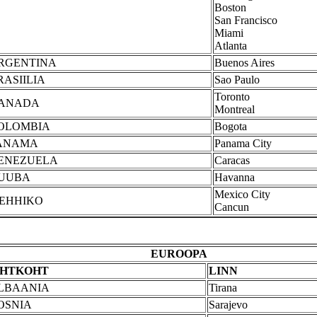
Boston
San Francisco
Miami
Atlanta
RGENTINA
Buenos Aires
RASIILIA
Sao Paulo
Toronto
ANADA
Montreal
OLOMBIA
Bogota
ANAMA
Panama City
ENEZUELA
Caracas
UUBA
Havanna
Mexico City
EHHIKO
Cancun
EUROOPA
IHTKOHT
LINN
LBAANIA
Tirana
OSNIA
Sarajevo