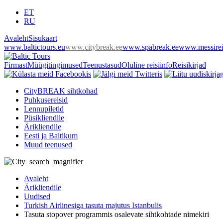
ET
RU
Avaleht
Sisukaart
www.baltictours.eu
www.citybreak.ee
www.spabreak.ee
www.messirei
Firmast
Müügitingimused
Teenustasud
Oluline reisiinfo
Reisikirjad
CityBREAK sihtkohad
Puhkusereisid
Lennupiletid
Püsikliendile
Ärikliendile
Eesti ja Baltikum
Muud teenused
Avaleht
Ärikliendile
Uudised
Turkish Airlinesiga tasuta majutus Istanbulis
Tasuta stopover programmis osalevate sihtkohtade nimekiri