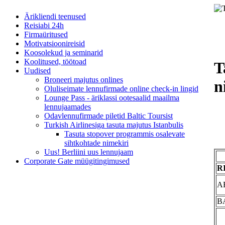
Ärikliendi teenused
Reisiabi 24h
Firmaüritused
Motivatsioonireisid
Koosolekud ja seminarid
Koolitused, töötoad
T
Uudised
Broneeri majutus onlines
n
Oluliseimate lennufirmade online check-in lingid
Lounge Pass - äriklassi ootesaalid maailma
lennujaamades
Odavlennufirmade piletid Baltic Toursist
Turkish Airlinesiga tasuta majutus Istanbulis
Tasuta stopover programmis osalevate
sihtkohtade nimekiri
Uus! Berliini uus lennujaam
Corporate Gate müügitingimused
R
A
B