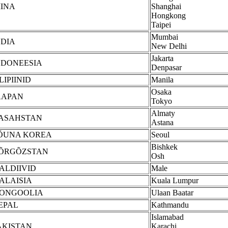
IINA
Shanghai
Hongkong
Taipei
Mumbai
NDIA
New Delhi
Jakarta
NDONEESIA
Denpasar
LIPIINID
Manila
Osaka
AAPAN
Tokyo
Almaty
ASAHSTAN
Astana
ÕUNA KOREA
Seoul
Bishkek
ÕRGÕZSTAN
Osh
ALDIIVID
Male
ALAISIA
Kuala Lumpur
ONGOOLIA
Ulaan Baatar
EPAL
Kathmandu
Islamabad
AKISTAN
Karachi