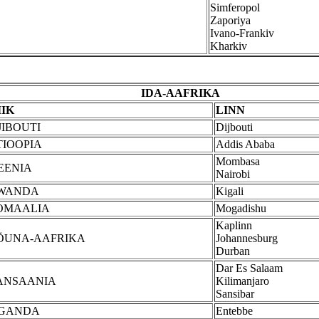
Simferopol
Zaporiya
Ivano-Frankiv
Kharkiv
IDA-AAFRIKA
IIK
LINN
JIBOUTI
Dijbouti
TIOOPIA
Addis Ababa
Mombasa
EENIA
Nairobi
WANDA
Kigali
OMAALIA
Mogadishu
Kaplinn
ÕUNA-AAFRIKA
Johannesburg
Durban
Dar Es Salaam
ANSAANIA
Kilimanjaro
Sansibar
GANDA
Entebbe