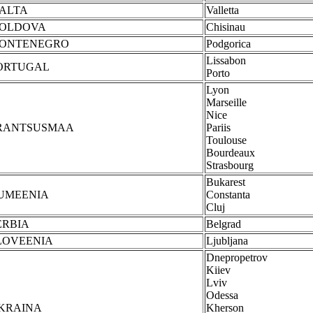
ALTA
Valletta
OLDOVA
Chisinau
ONTENEGRO
Podgorica
Lissabon
ORTUGAL
Porto
Lyon
Marseille
Nice
RANTSUSMAA
Pariis
Toulouse
Bourdeaux
Strasbourg
Bukarest
UMEENIA
Constanta
Cluj
ERBIA
Belgrad
LOVEENIA
Ljubljana
Dnepropetrov
Kiiev
Lviv
Odessa
KRAINA
Kherson