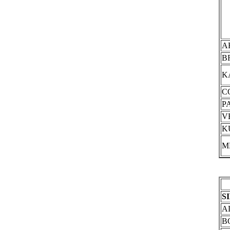
A
B
K
C
P
V
K
M
S
A
B