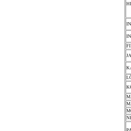
H
I
I
FI
J
K
L
K
M
M
M
N
P