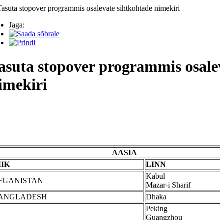
Jaga:
asuta stopover programmis osale
imekiri
AASIA
IIK
LINN
Kabul
FGANISTAN
Mazar-i Sharif
ANGLADESH
Dhaka
Peking
Guangzhou