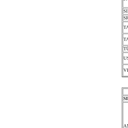
S
S
T
T
T
U
V
S
A