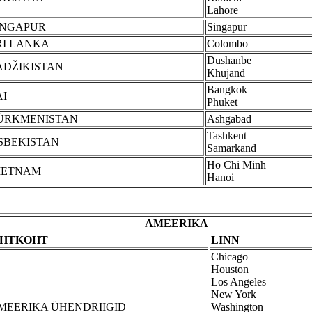
Lahore
INGAPUR
Singapur
RI LANKA
Colombo
Dushanbe
ADŽIKISTAN
Khujand
Bangkok
AI
Phuket
ÜRKMENISTAN
Ashgabad
Tashkent
SBEKISTAN
Samarkand
Ho Chi Minh
IETNAM
Hanoi
AMEERIKA
IHTKOHT
LINN
Chicago
Houston
Los Angeles
New York
MEERIKA ÜHENDRIIGID
Washington