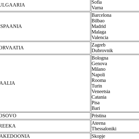
Sofia
ULGAARIA
Varna
Barcelona
Bilbao
ISPAANIA
Madrid
Malaga
Valencia
Zagreb
ORVAATIA
Dubrovnik
Bologna
Genova
Milano
Napoli
Rooma
TAALIA
Turin
Veneetsia
Catania
Pisa
Bari
OSOVO
Pristina
Ateena
REEKA
Thessaloniki
AKEDOONIA
Skopje